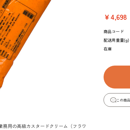
コーヒー・紅茶・ハ
酒類・アルコール
和風素材
ーブ
￥4,698
商品コード
配送用重量(g)
在庫
この商
業務用の高級カスタードクリーム（フラワ