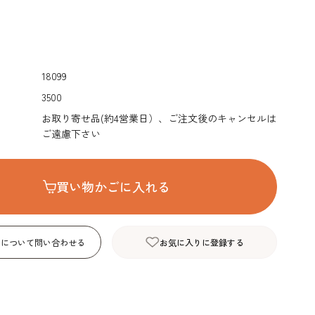
デコレーション･色
包材･ラッピング･デ
型・道具・そ
素･キャンドル
ザートカップ
18099
3500
お取り寄せ品(約4営業日）、ご注文後のキャンセルは
ご遠慮下さい
買い物かごに入れる
品について問い合わせる
お気に入りに登録する