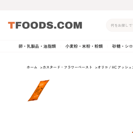
卵・乳製品・油脂類
小麦粉・米粉・粉類
砂糖・シロ
バター
強力粉
生クリーム・ホイップク
砂
ホーム
>
カスタード・フラワーペースト
>
オリコ / HC アッシ
マーガリン
準強力粉
その他の乳製品
粉
クリームチーズ
薄力粉
卵黄・卵白
黒
卵・乳製品・油脂類
小麦粉・米粉・粉類
砂糖・シロップ・蜂
その他のチーズ
全粒粉・ライ麦粉・セモリ
ショートニング
カ
蜜