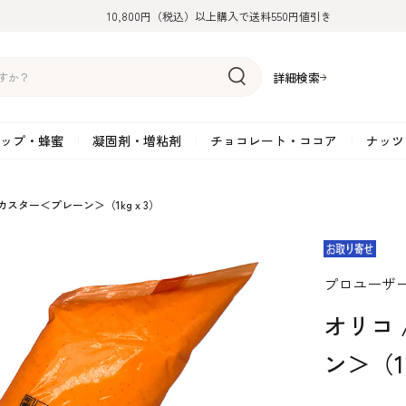
10,800円（税込）以上購入で送料550円値引き
詳細検索
ップ・蜂蜜
凝固剤・増粘剤
チョコレート・ココア
ナッツ
リーム
糖
アーモンド
ドライフルーツ
米粉
オイル・ラード
ゼラチン
水飴・転化糖・フォンダン
ココナッツ
ミックス粉
増粘剤・安定剤
ジャム・ソース・ペース
スイートチョコレート
ポテト・芋
ュカスター＜プレーン＞（1kgｘ3）
糖
クルミ
フルーツピューレ
野菜加工品
ペクチン
てん菜糖（ビート糖）
ペースト
その他粉類
SOSA
果汁・エキス
ミルクチョコレート
カボチャ・パ
糖・ブラウンシュガー
ピスタチオ
フルーツピール
雑穀類
寒天
メープル・モラセス
プラリネ
その他
粉末・顆粒
ホワイトチョコレート
その他のナッ
凝固剤・増粘剤
チョコレート・ココ
ナッツ・芋・栗・
プロユーザ
ナ粉
ラメル加工品
ヘーゼルナッツ
フルーツホール・カット
でんぷん粉
アガー
シロップ・ソース
栗・マロン
フリーズドライ
ガナッシュ用チョコレー
ア
ボチャ
オリコ 
ン＞（1