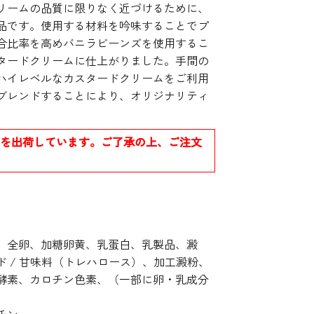
リームの品質に限りなく近づけるために、
品です。使用する材料を吟味することでプ
合比率を高めバニラビーンズを使用するこ
タードクリームに仕上がりました。手間の
ハイレベルなカスタードクリームをご利用
ブレンドすることにより、オリジナリティ
のを出荷しています。ご了承の上、ご注文
、全卵、加糖卵黄、乳蛋白、乳製品、澱
 / 甘味料（トレハロース）、加工澱粉、
酵素、カロチン色素、（一部に卵・乳成分