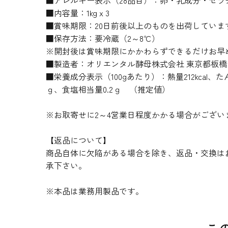
■アレルギー表示（28品目）：卵・乳成分・ゼラ
■内容量：1kgｘ3
■賞味期限：20日前後以上のものを出荷していま
■保存方法：要冷蔵（2～8℃）
※開封後は賞味期限にかかわらずできるだけお早
■製造者：オリエンタル酵母株式会社 東京都板橋区小
■栄養成分表示（100gあたり）：熱量212kcal、たん
ｇ、食塩相当量0.2ｇ （推定値）
※お取寄せに2～4営業日程度かかる場合がござい
【返品について】
商品自体に欠陥がある場合を除き、返品・交換は
承下さい。
※本品は業務用製品です。