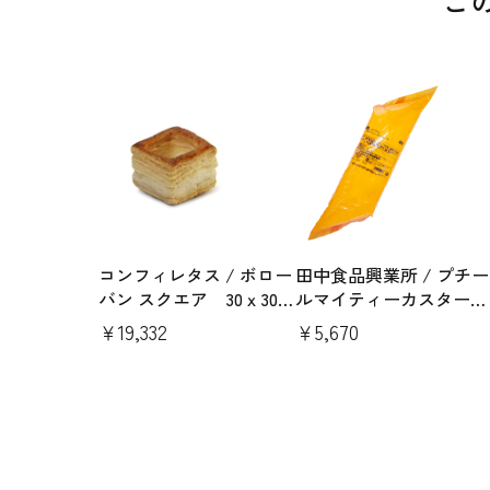
こ
コンフィレタス / ボロー
田中食品興業所 / プチー
バン スクエア 30ｘ30ｍ
ルマイティーカスター
ｍ 403002(336個)
R（1kg×6袋）
￥19,332
￥5,670