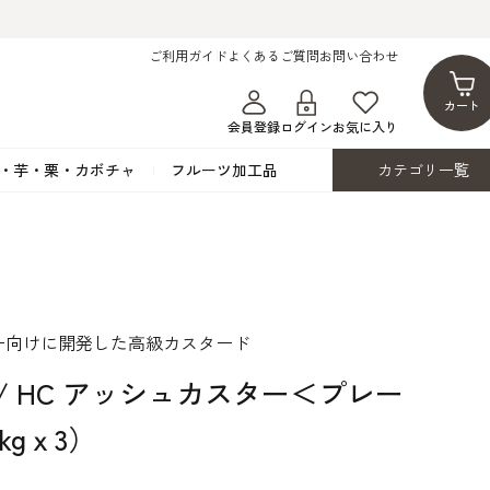
ご利用ガイド
よくあるご質問
お問い合わせ
カート
会員登録
ログイン
お気に入り
・芋・栗・カボチャ
フルーツ加工品
カテゴリ一覧
ト
蜂蜜・蜜蝋
シロップ漬け・水煮
フレーバーチョコレート
ココアパウダー
ンプキン
黒みつ・黒糖蜜
フルーツ洋酒漬け
洋生用チョコ・パータグラッセ
チップチョコ
ツ・シード
ワッフルシュガー
フルーツゼスト
カカオマス・カカオバター
バトンショコラ
カ
フルーツ加工品
カスタード・フラワ
イースト・添
ー向けに開発した高級カスタード
ト
その他の砂糖類
デコレーション用
カカオニブ
ーペースト
/ HC アッシュカスター＜プレー
kgｘ3）