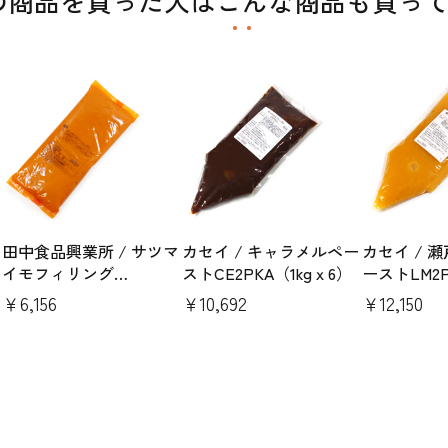
の商品を買った人はこんな商品も買っ
田中食品興業所 / サツマ
カセイ / キャラメルペー
カセイ / 
イモフィリング
ストCE2PKA（1kgｘ6）
ーストLM2P
R（1kg×6袋）
6）
￥6,156
￥10,692
￥12,150