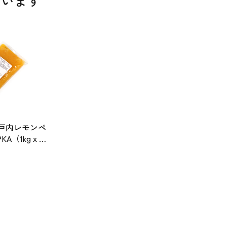
ています
瀬戸内レモンペ
KA（1kgｘ