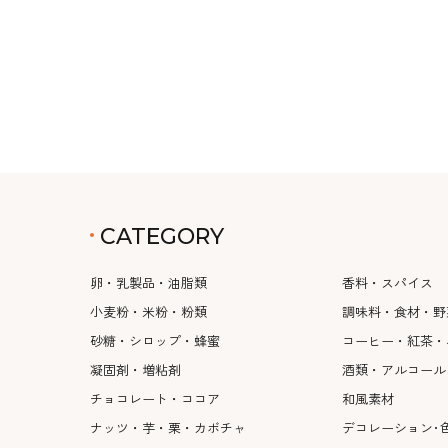
CATEGORY
卵・乳製品・油脂類
香料・スパイス
小麦粉・米粉・粉類
調味料・食材・野
砂糖・シロップ・蜂蜜
コーヒー・紅茶・
凝固剤・増粘剤
酒類・アルコール
チョコレート・ココア
和風素材
ナッツ・芋・栗・カボチャ
デコレーション･