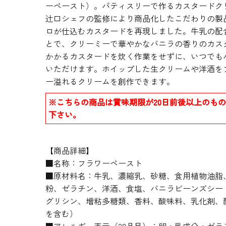
ーペースト）。パティスリーで作るカスタードク
辻口シェフの監修により商品化したこだわりの製
ロが仕込むカスタードを再現しました。牛乳の配
とで、クリーミーで華やかなバニラの香りのカス
かかるカスタードを炊く作業をせずに、いつでも
いただけます。ホイップした生クリームや洋酒を
ー溢れるクリームを創作できます。
※こちらの商品は賞味期限が20日前後以上のも
下さい。
【商品詳細】
■名称：フラワーペースト
■原材料名：牛乳、濃縮乳、砂糖、食用植物油脂
粉、ゼラチン、洋酒、食塩、バニラビーンズシード
グリシン、増粘多糖類、香料、酸味料、乳化剤、
を含む）