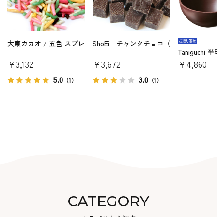
大東カカオ / 五色 スプレー 1kg
ShoEi チャンクチョコ（1kg）
Taniguch
￥3,132
￥3,672
￥4,860
5.0
3.0
（1）
（1）
CATEGORY