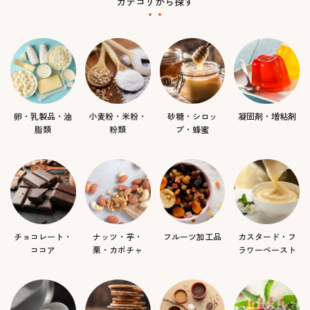
カテゴリから探す
卵・乳製品・油
小麦粉・米粉・
砂糖・シロッ
凝固剤・増粘剤
脂類
粉類
プ・蜂蜜
チョコレート・
ナッツ・芋・
フルーツ加工品
カスタード・フ
ココア
栗・カボチャ
ラワーペースト