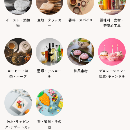
イースト・添加
生地・クラッカ
香料・スパイス
調味料・食材・
物
ー
野菜加工品
コーヒー・紅
酒類・アルコー
和風素材
デコレーション･
茶・ハーブ
ル
色素･キャンドル
包材･ラッピン
型・道具・その
グ･デザートカッ
他